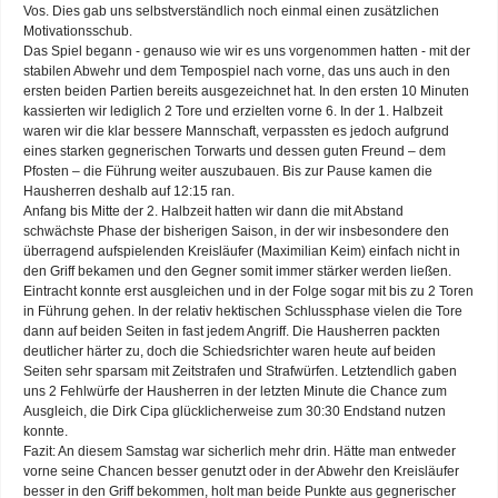
Vos. Dies gab uns selbstverständlich noch einmal einen zusätzlichen
Motivationsschub.
Das Spiel begann - genauso wie wir es uns vorgenommen hatten - mit der
stabilen Abwehr und dem Tempospiel nach vorne, das uns auch in den
ersten beiden Partien bereits ausgezeichnet hat. In den ersten 10 Minuten
kassierten wir lediglich 2 Tore und erzielten vorne 6. In der 1. Halbzeit
waren wir die klar bessere Mannschaft, verpassten es jedoch aufgrund
eines starken gegnerischen Torwarts und dessen guten Freund – dem
Pfosten – die Führung weiter auszubauen. Bis zur Pause kamen die
Hausherren deshalb auf 12:15 ran.
Anfang bis Mitte der 2. Halbzeit hatten wir dann die mit Abstand
schwächste Phase der bisherigen Saison, in der wir insbesondere den
überragend aufspielenden Kreisläufer (Maximilian Keim) einfach nicht in
den Griff bekamen und den Gegner somit immer stärker werden ließen.
Eintracht konnte erst ausgleichen und in der Folge sogar mit bis zu 2 Toren
in Führung gehen. In der relativ hektischen Schlussphase vielen die Tore
dann auf beiden Seiten in fast jedem Angriff. Die Hausherren packten
deutlicher härter zu, doch die Schiedsrichter waren heute auf beiden
Seiten sehr sparsam mit Zeitstrafen und Strafwürfen. Letztendlich gaben
uns 2 Fehlwürfe der Hausherren in der letzten Minute die Chance zum
Ausgleich, die Dirk Cipa glücklicherweise zum 30:30 Endstand nutzen
konnte.
Fazit: An diesem Samstag war sicherlich mehr drin. Hätte man entweder
vorne seine Chancen besser genutzt oder in der Abwehr den Kreisläufer
besser in den Griff bekommen, holt man beide Punkte aus gegnerischer