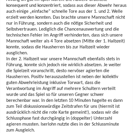
konsequent und konzentriert, sodass aus dieser Abwehr heraus
auch einige „einfache“
schnelle Tore aus der 1. und 2. Welle
erzielt werden konnten. Das brachte unsere Mannschaft nicht
nur in Führung, sondern auch die nötige Sicherheit und
Selbstvertrauen. Lediglich die
Chancenauswertung und die
technischen Fehler im Angriff verhinderten, dass sich unsere
Mannschaft weiter als 4 Tore absetzen (Mitte der 1. Halbzeit)
konnte, sodass die Hausherren bis zur
Halbzeit wieder
ausglichen.
In der 2. Halbzeit war unsere Mannschaft ebenfalls stets in
Führung, konnte sich jedoch nie wirklich
absetzen. Je weiter
die Spielzeit voranschritt, desto nervöser agierten die
Hausherren. Positiv
herauszustellen ist neben der kollektiv
guten Abwehrleistung inklusive Torwart, dass die
Verantwortung im Angriff auf mehrere Schultern verteilt
wurde und das Spiel so für unseren Gegner
schwer
berechenbar war.
In den letzten 10 Minuten hagelte es dann
zum Teil diskussionswürdige Zeitstrafen für uns (hiermit
ist
ausdrücklich nicht die rote Karte gemeint!), sodass wir die
Schlussphase fast durchgängig in
(doppelter) Unterzahl
agieren mussten. Iserlohn nutzte dies in der Schlussminute
zum Ausgleich.