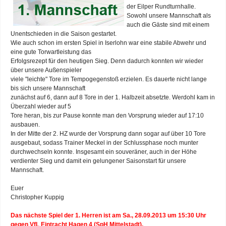
der Eilper Rundturnhalle.
Sowohl unsere Mannschaft als
auch die Gäste sind mit einem
Unentschieden in die Saison gestartet.
Wie auch schon im ersten Spiel in Iserlohn war eine stabile Abwehr und
eine gute Torwartleistung das
Erfolgsrezept für den heutigen Sieg. Denn dadurch konnten wir wieder
über unsere Außenspieler
viele "leichte" Tore im Tempogegenstoß erzielen. Es dauerte nicht lange
bis sich unsere Mannschaft
zunächst auf 6, dann auf 8 Tore in der 1. Halbzeit absetzte. Werdohl kam in
Überzahl wieder auf 5
Tore heran, bis zur Pause konnte man den Vorsprung wieder auf 17:10
ausbauen.
In der Mitte der 2. HZ wurde der Vorsprung dann sogar auf über 10 Tore
ausgebaut, sodass Trainer Meckel in der Schlussphase noch munter
durchwechseln konnte. Insgesamt ein souveräner, auch in der Höhe
verdienter Sieg und damit ein gelungener Saisonstart für unsere
Mannschaft.
Euer
Christopher Kuppig
Das nächste Spiel der 1. Herren ist am Sa., 28.09.2013 um 15:30 Uhr
gegen VfL Eintracht Hagen 4 (SpH Mittelstadt).