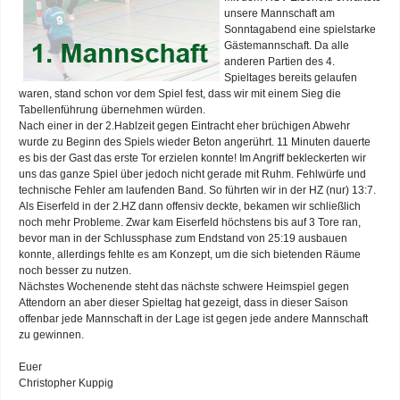
unsere Mannschaft am
Sonntagabend eine spielstarke
Gästemannschaft. Da alle
anderen Partien des 4.
Spieltages bereits gelaufen
waren, stand schon vor dem Spiel fest, dass wir mit einem Sieg die
Tabellenführung übernehmen würden.
Nach einer in der 2.Hablzeit gegen Eintracht eher brüchigen Abwehr
wurde zu Beginn des Spiels wieder Beton angerührt. 11 Minuten dauerte
es bis der Gast das erste Tor erzielen konnte! Im Angriff bekleckerten wir
uns das ganze Spiel über jedoch nicht gerade mit Ruhm. Fehlwürfe und
technische Fehler am laufenden Band. So führten wir in der HZ (nur) 13:7.
Als Eiserfeld in der 2.HZ dann offensiv deckte, bekamen wir schließlich
noch mehr Probleme. Zwar kam Eiserfeld höchstens bis auf 3 Tore ran,
bevor man in der Schlussphase zum Endstand von 25:19 ausbauen
konnte, allerdings fehlte es am Konzept, um die sich bietenden Räume
noch besser zu nutzen.
Nächstes Wochenende steht das nächste schwere Heimspiel gegen
Attendorn an aber dieser Spieltag hat gezeigt, dass in dieser Saison
offenbar jede Mannschaft in der Lage ist gegen jede andere Mannschaft
zu gewinnen.
Euer
Christopher Kuppig