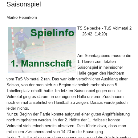
Saisonspiel
Marko Peperkorn
TS Selbecke - TuS Volmetal 2
26:42 (14:20)
Am Sonntagabend musste die
1. Herren zum letzten
Saisonspiel in heimischer
Halle gegen den Nachbarn
vom TuS Volmetal 2 ran. Das war kein versöhnlicher Ausklang einer
Saison, von der man sich zu Beginn sicherlich mehr als den 5.
Tabellenplatz erhofft hatte. Im letzten Saisonspiel gegen den Tus
Volmetal ging es darum, in der eigenen Halle unseren Zuschauern
noch einmal ansehnlichen Handball zu zeigen. Daraus wurde jedoch
leider nichts.
Nur zu Beginn der Partie konnte aufgrund einer guten Angriffsleistung
noch mitgehalten werden. In der 2. Hälfte der 1. Halbzeit konnte
Volmetal sich jedoch bereits absetzen. Dies führte dazu, dass man
mit einem Zwischenstand von 14:20 in die Pause ging.
In der 2. Halbzeit ging es dann genauso weiter und die Gäste konnten