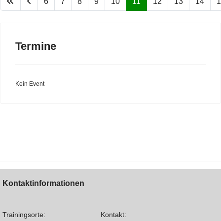
6
7
8
9
10
11
12
13
14
1
Termine
Kein Event
Kontaktinformationen
Trainingsorte:
Kontakt: