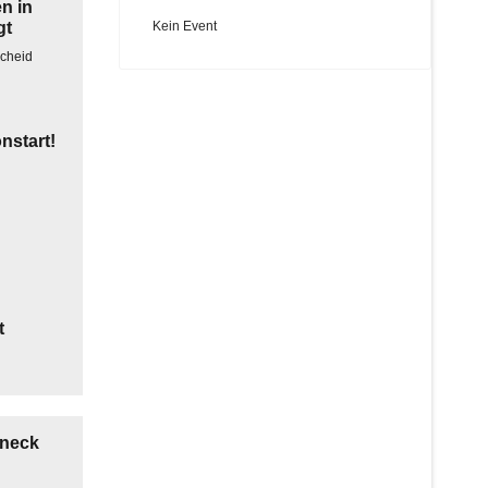
en in
gt
Kein Event
nstart!
t
eneck