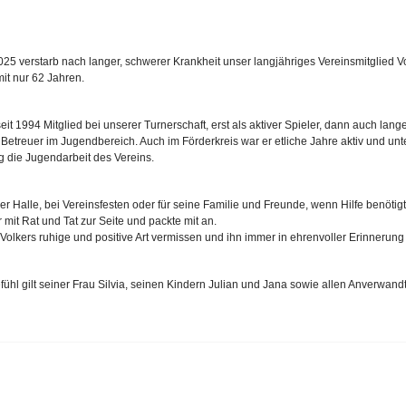
25 verstarb nach langer, schwerer Krankheit unser langjähriges Vereinsmitglied V
mit nur 62 Jahren.
eit 1994 Mitglied bei unserer Turnerschaft, erst als aktiver Spieler, dann auch lange
 Betreuer im Jugendbereich. Auch im Förderkreis war er etliche Jahre aktiv und unte
tig die Jugendarbeit des Vereins.
der Halle, bei Vereinsfesten oder für seine Familie und Freunde, wenn Hilfe benötig
 mit Rat und Tat zur Seite und packte mit an.
Volkers ruhige und positive Art vermissen und ihn immer in ehrenvoller Erinnerung
fühl gilt seiner Frau Silvia, seinen Kindern Julian und Jana sowie allen Anverwan