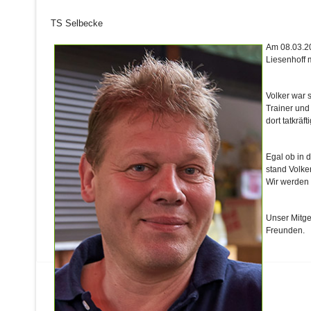
TS Selbecke
Am 08.03.20
Liesenhoff 
Volker war s
Trainer und
dort tatkräf
Egal ob in 
stand Volker
Wir werden 
Unser Mitge
Freunden.