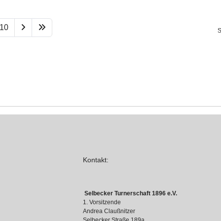
10
S
Kontakt:
Selbecker Turnerschaft 1896 e.V.
1. Vorsitzende
Andrea Claußnitzer
Selbecker Straße 189a