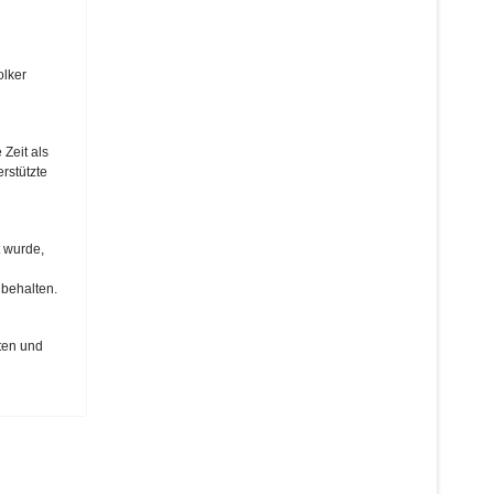
olker
 Zeit als
rstützte
t wurde,
 behalten.
dten und