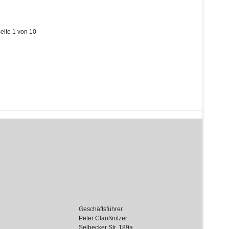
eite 1 von 10
Geschäftsführer
Peter Claußnitzer
Selbecker Str. 189a