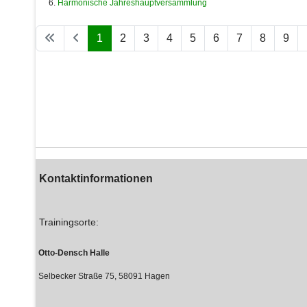
Harmonische Jahreshauptversammlung
1
2
3
4
5
6
7
8
9
Kontaktinformationen
Trainingsorte:
Otto-Densch Halle
Selbecker Straße 75, 58091 Hagen