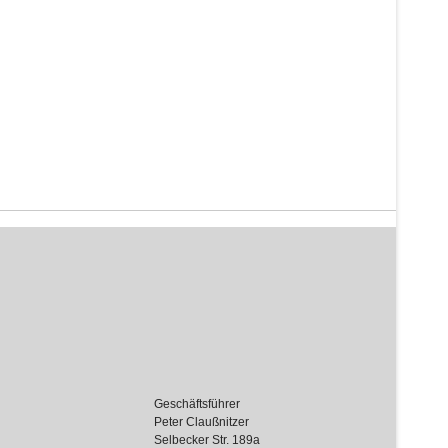
Geschäftsführer
Peter Claußnitzer
Selbecker Str. 189a