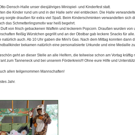
Otto-Densch-Halle unser diesjähriges Minispiel- und Kinderfest statt.
n die Kinder rund um und in der Halle sehr viel entdecken. Die Halle verwandelte
rg sorgte draußen für extra viel Spaß. Beim Kinderschminken verwandelten sich di
ch das Schmetterlingsmotiv war heiß begehrt.
n Duft von frisch gebackenen Waffeln und leckerem Popcorn. Draußen wurden von
chaften fleißig Würstchen gegrillt und an der Obstbar gab leckere Snacks für alle.
 natürlich auch. Ab 10 Uhr gaben die Mini's Gas. Nach dem Mittag konnten dann di
ndballkinder bekamen natürlich eine personalisierte Urkunde und eine Medaille zu
schön geht an dieser Stelle an alle Helfern, die teilweise schon am Vortag kräftig
ant zum Tanneneck und bei unserem Förderkreis!!! Ohne eure Hilfe und Unterstüt
h auch allen teilgenommen Mannschaften!
stes Jahr.