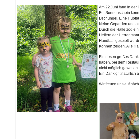
Am 22.Juni fand in der 
Bei Sonnenschein konnte
Dschungel. Eine Hüpfbu
kleine Geparden und au
Durch die Halle zog ei
Helfern der Herrenmanns
Handball gespielt wurde
Können zeigen. Alle Ha
Ein riesen großes Danke
haben, bei dem Restaur
nicht möglich gewesen.
Ein Dank gilt natürlic
Wir freuen uns auf näch