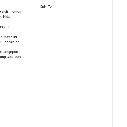
Kein Event
 sich in einen
e Kids in
 unseren
e Maxis ihr
r Erinnerung.
 mit angepackt
zung wäre das