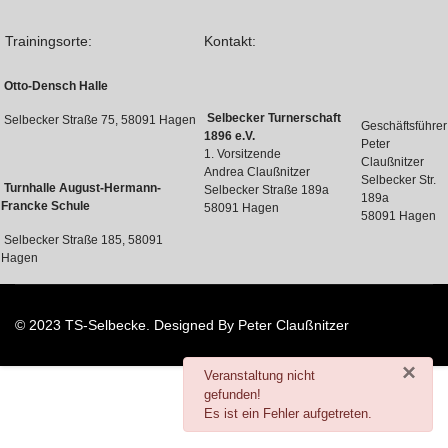
Trainingsorte:
Kontakt:
Otto-Densch Halle
Selbecker Turnerschaft
Selbecker Straße 75, 58091 Hagen
Geschäftsführer
1896 e.V.
Peter
1. Vorsitzende
Claußnitzer
Andrea Claußnitzer
Selbecker Str.
Turnhalle August-Hermann-
Selbecker Straße 189a
189a
Francke Schule
58091 Hagen
58091 Hagen
Selbecker Straße 185, 58091
Hagen
© 2023 TS-Selbecke. Designed By Peter Claußnitzer
×
danger
Veranstaltung nicht
gefunden!
Es ist ein Fehler aufgetreten.