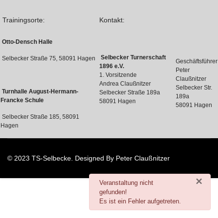
Trainingsorte:
Kontakt:
Otto-Densch Halle
Selbecker Turnerschaft
Selbecker Straße 75, 58091 Hagen
Geschäftsführer
1896 e.V.
Peter
1. Vorsitzende
Claußnitzer
Andrea Claußnitzer
Selbecker Str.
Turnhalle August-Hermann-
Selbecker Straße 189a
189a
Francke Schule
58091 Hagen
58091 Hagen
Selbecker Straße 185, 58091
Hagen
© 2023 TS-Selbecke. Designed By Peter Claußnitzer
×
danger
Veranstaltung nicht
gefunden!
Es ist ein Fehler aufgetreten.