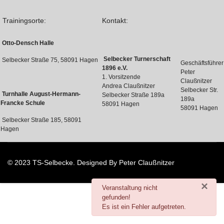
Trainingsorte:
Kontakt:
Otto-Densch Halle
Selbecker Turnerschaft
Selbecker Straße 75, 58091 Hagen
Geschäftsführer
1896 e.V.
Peter
1. Vorsitzende
Claußnitzer
Andrea Claußnitzer
Selbecker Str.
Turnhalle August-Hermann-
Selbecker Straße 189a
189a
Francke Schule
58091 Hagen
58091 Hagen
Selbecker Straße 185, 58091
Hagen
© 2023 TS-Selbecke. Designed By Peter Claußnitzer
×
danger
Veranstaltung nicht
gefunden!
Es ist ein Fehler aufgetreten.