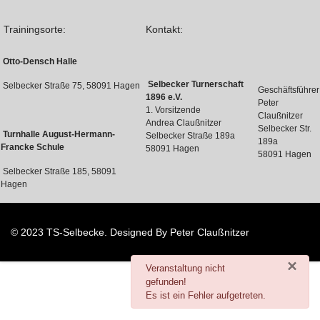
Trainingsorte:
Kontakt:
Otto-Densch Halle
Selbecker Turnerschaft
Selbecker Straße 75, 58091 Hagen
Geschäftsführer
1896 e.V.
Peter
1. Vorsitzende
Claußnitzer
Andrea Claußnitzer
Selbecker Str.
Turnhalle August-Hermann-
Selbecker Straße 189a
189a
Francke Schule
58091 Hagen
58091 Hagen
Selbecker Straße 185, 58091
Hagen
© 2023 TS-Selbecke. Designed By Peter Claußnitzer
×
danger
Veranstaltung nicht
gefunden!
Es ist ein Fehler aufgetreten.