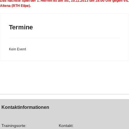
Das nächste Spiel der 1. Herren ist am So., 10.11.2013 um 18:00 Uhr gegen VfL
Altena (RTH Eilpe).
Termine
Kein Event
Kontaktinformationen
Trainingsorte:
Kontakt: