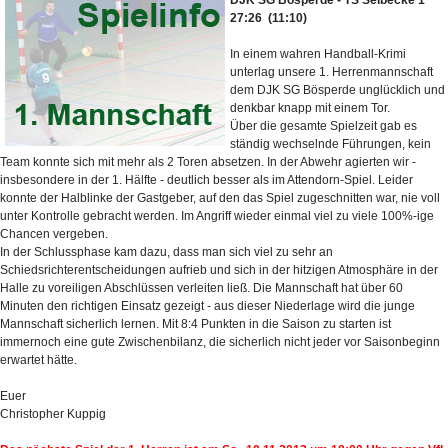
DJK SG Bösperde - TS Selbecke 1
27:26 (11:10)
In einem wahren Handball-Krimi
unterlag unsere 1. Herrenmannschaft
dem DJK SG Bösperde unglücklich und
denkbar knapp mit einem Tor.
Über die gesamte Spielzeit gab es
ständig wechselnde Führungen, kein
Team konnte sich mit mehr als 2 Toren absetzen. In der Abwehr agierten wir -
insbesondere in der 1. Hälfte - deutlich besser als im Attendorn-Spiel. Leider
konnte der Halblinke der Gastgeber, auf den das Spiel zugeschnitten war, nie voll
unter Kontrolle gebracht werden. Im Angriff wieder einmal viel zu viele 100%-ige
Chancen vergeben.
In der Schlussphase kam dazu, dass man sich viel zu sehr an
Schiedsrichterentscheidungen aufrieb und sich in der hitzigen Atmosphäre in der
Halle zu voreiligen Abschlüssen verleiten ließ. Die Mannschaft hat über 60
Minuten den richtigen Einsatz gezeigt - aus dieser Niederlage wird die junge
Mannschaft sicherlich lernen. Mit 8:4 Punkten in die Saison zu starten ist
immernoch eine gute Zwischenbilanz, die sicherlich nicht jeder vor Saisonbeginn
erwartet hätte.
Euer
Christopher Kuppig