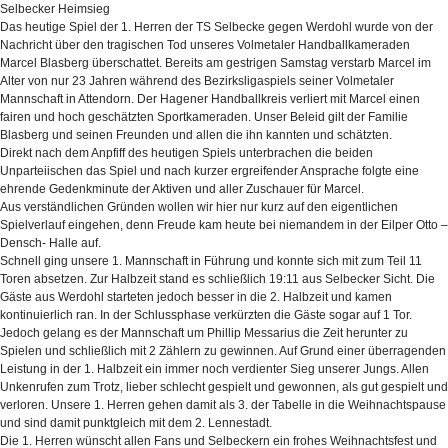
Selbecker Heimsieg
Das heutige Spiel der 1. Herren der TS Selbecke gegen Werdohl wurde von der
Nachricht über den tragischen Tod unseres Volmetaler Handballkameraden
Marcel Blasberg überschattet. Bereits am gestrigen Samstag verstarb Marcel im
Alter von nur 23 Jahren während des Bezirksligaspiels seiner Volmetaler
Mannschaft in Attendorn. Der Hagener Handballkreis verliert mit Marcel einen
fairen und hoch geschätzten Sportkameraden. Unser Beleid gilt der Familie
Blasberg und seinen Freunden und allen die ihn kannten und schätzten.
Direkt nach dem Anpfiff des heutigen Spiels unterbrachen die beiden
Unparteiischen das Spiel und nach kurzer ergreifender Ansprache folgte eine
ehrende Gedenkminute der Aktiven und aller Zuschauer für Marcel.
Aus verständlichen Gründen wollen wir hier nur kurz auf den eigentlichen
Spielverlauf eingehen, denn Freude kam heute bei niemandem in der Eilper Otto –
Densch- Halle auf.
Schnell ging unsere 1. Mannschaft in Führung und konnte sich mit zum Teil 11
Toren absetzen. Zur Halbzeit stand es schließlich 19:11 aus Selbecker Sicht. Die
Gäste aus Werdohl starteten jedoch besser in die 2. Halbzeit und kamen
kontinuierlich ran. In der Schlussphase verkürzten die Gäste sogar auf 1 Tor.
Jedoch gelang es der Mannschaft um Phillip Messarius die Zeit herunter zu
Spielen und schließlich mit 2 Zählern zu gewinnen. Auf Grund einer überragenden
Leistung in der 1. Halbzeit ein immer noch verdienter Sieg unserer Jungs. Allen
Unkenrufen zum Trotz, lieber schlecht gespielt und gewonnen, als gut gespielt und
verloren. Unsere 1. Herren gehen damit als 3. der Tabelle in die Weihnachtspause
und sind damit punktgleich mit dem 2. Lennestadt.
Die 1. Herren wünscht allen Fans und Selbeckern ein frohes Weihnachtsfest und