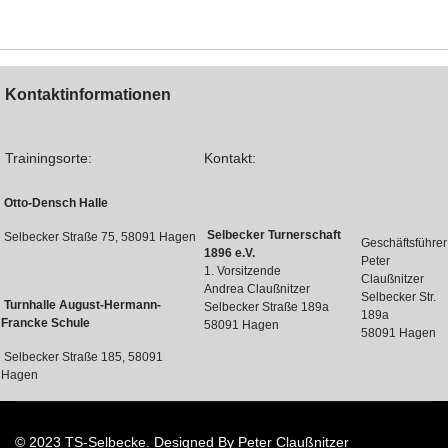
Kontaktinformationen
Trainingsorte:
Kontakt:
Otto-Densch Halle
Selbecker Turnerschaft
Selbecker Straße 75, 58091 Hagen
Geschäftsführer
1896 e.V.
Peter
1. Vorsitzende
Claußnitzer
Andrea Claußnitzer
Selbecker Str.
Turnhalle August-Hermann-
Selbecker Straße 189a
189a
Francke Schule
58091 Hagen
58091 Hagen
Selbecker Straße 185, 58091
Hagen
© 2023 TS-Selbecke. Designed By Peter Claußnitzer