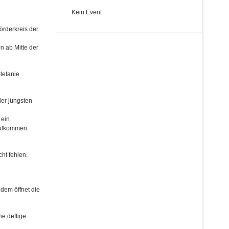
Kein Event
Förderkreis der
n ab Mitte der
tefanie
der jüngsten
 ein
aufkommen.
ht fehlen.
udem öffnet die
ne deftige