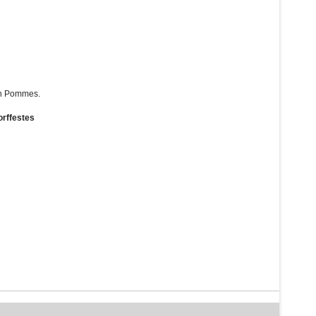
hen Pommes.
rffestes