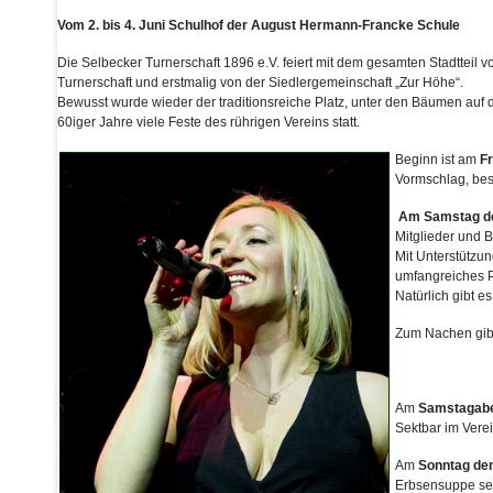
Vom 2. bis 4. Juni Schulhof der August Hermann-Francke Schule
Die Selbecker Turnerschaft 1896 e.V. feiert mit dem gesamten Stadtteil vom
Turnerschaft und erstmalig von der Siedlergemeinschaft „Zur Höhe“.
Bewusst wurde wieder der traditionsreiche Platz, unter den Bäumen auf
60iger Jahre viele Feste des rührigen Vereins statt.
Beginn ist am
Fr
Vormschlag, best
Am Samstag den
Mitglieder und 
Mit Unterstützu
umfangreiches 
Natürlich gibt 
Zum Nachen gibt
Am
Samstagaben
Sektbar im Vere
Am
Sonntag den
Erbsensuppe ser