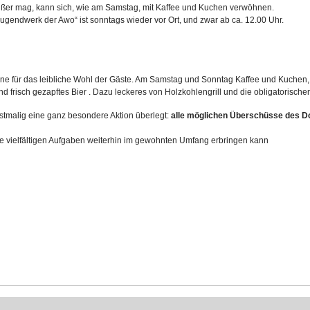
üßer mag, kann sich, wie am Samstag, mit Kaffee und Kuchen verwöhnen.
ugendwerk der Awo“ ist sonntags wieder vor Ort, und zwar ab ca. 12.00 Uhr.
eine für das leibliche Wohl der Gäste. Am Samstag und Sonntag Kaffee und Kuchen,
d frisch gezapftes Bier . Dazu leckeres von Holzkohlengrill und die obligatorisc
stmalig eine ganz besondere Aktion überlegt:
alle möglichen Überschüsse des Do
die vielfältigen Aufgaben weiterhin im gewohnten Umfang erbringen kann