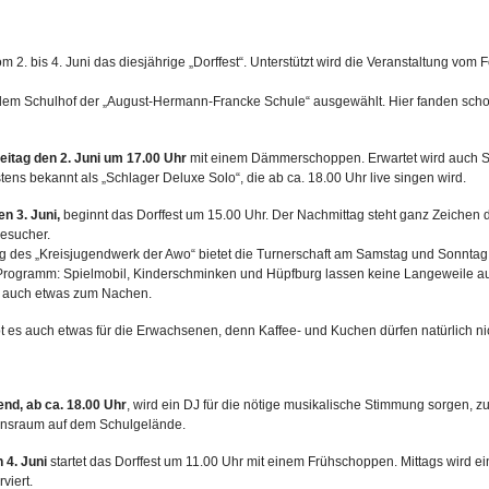
 2. bis 4. Juni das diesjährige „Dorffest“. Unterstützt wird die Veranstaltung vom 
 dem Schulhof der „August-Hermann-Francke Schule“ ausgewählt. Hier fanden scho
eitag den 2. Juni um 17.00 Uhr
mit einem Dämmerschoppen. Erwartet wird auch S
ens bekannt als „Schlager Deluxe Solo“, die ab ca. 18.00 Uhr live singen wird.
 3. Juni,
beginnt das Dorffest um 15.00 Uhr. Der Nachmittag steht ganz Zeichen 
Besucher.
ng des „Kreisjugendwerk der Awo“ bietet die Turnerschaft am Samstag und Sonntag
Programm: Spielmobil, Kinderschminken und Hüpfburg lassen keine Langeweile 
es auch etwas zum Nachen.
 es auch etwas für die Erwachsenen, denn Kaffee- und Kuchen dürfen natürlich nic
d, ab ca. 18.00 Uhr
, wird ein DJ für die nötige musikalische Stimmung sorgen, z
insraum auf dem Schulgelände.
 4. Juni
startet das Dorffest um 11.00 Uhr mit einem Frühschoppen. Mittags wird ei
viert.